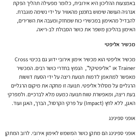
באמצעות ההליכון היא אירובית, כלומר מפעילה תהליך הפקת
אנרגיה העושה שימוש בחמצן מהאוויר על ידי נשימה מוגברת.
להבדיל מהאימון במכשירי כוח שמחזק ומעבה את השרירים,
האימון בהליכון משפר את כושר הסבולת לב-ריאה.
מכשיר אליפטי
מכשיר אליפטי הוא מכשיר אימון אירובי ידוע גם בכינוי Cross
Trainer או "אליפטיקל", הנפוץ בחדרי כושר רבים. המכשיר
מאפשר למתאמן לדמות תנועת ריצה על ידי הסעת דוושות
הרגליים על מסלול אליפטי. תנועה זו מחקה את מיקום הרגליים
בעת ריצה, ומאפשרת טווח תנועה כמעט מלא לברכיים. ולמפרקי
האגן, ללא לחץ (Impact) על פרקי הקרסול, הברך, האגן ועוד.
אופני ספינינג
אופני ספינינג הם מתקן כושר המשמש לאימון אירובי. לרוב המתקן