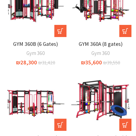
GYM 360B (6 Gates)
GYM 360A (8 gates)
Gym 360
Gym 360
₪
28,300
₪
35,600
₪
31,420
₪
39,550
-10%
-10%