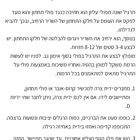
תרגיל שונה מפולי עליון הוא חתיכה כנגד פולי תחתון והוא נועד
לפקס את העומס על חלקו התחתון של השריר הרחיב, ובכך להביא
לגדילתו.
בנוסף, הוא ירחיב את השריר ויגרום להבלטה של חלקו התחתון. יש
לבצע 3-4 סטים של 8-12 חזרות.
מומלץ לבצע את התרגיל בפולי בסוף אימון גב. לפניו יש לעשות
הרמת משקל למותן בהטיה ואחריו משיכות באמצעות פולי על
התרגיל מתאים למתאמנים בכל הרמות.
מחברים ידית צרה למכשיר קרוס-אובר או פולי תחתון,
ומתיישבים לידו. אם אין לכם ידית צרה, ניתן לחבר שתי ידיות
D.
כופפו מעט את הברכיים, כפות הרגלים יציבות ונטועות ברצפה.
התכופפו קדימה ואחזו בידית באחיזה רגילה.
הטו את פלג הגוף העליון אחורנית, עד שהגב מתיישר. החזה