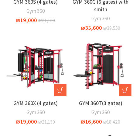
GYM 360S (4 gates)
GYM 360G (6 gates) with
smith
Gym 360
Gym 360
₪
19,000
₪
21,130
₪
35,600
₪
39,550
-10%
-10%
GYM 360X (4 gates)
GYM 360T(3 gates)
Gym 360
Gym 360
₪
19,000
₪
16,600
₪
21,130
₪
18,420