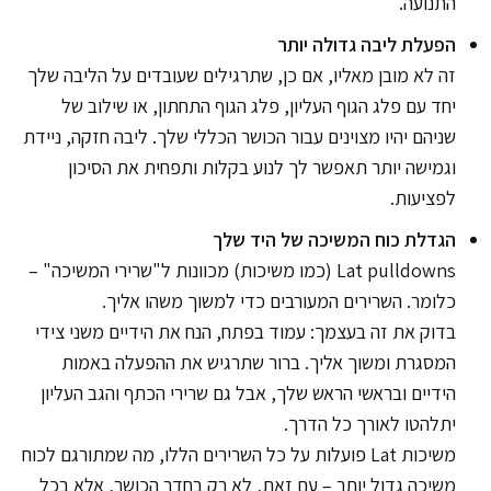
התנועה.
הפעלת ליבה גדולה יותר
זה לא מובן מאליו, אם כן, שתרגילים שעובדים על הליבה שלך
יחד עם פלג הגוף העליון, פלג הגוף התחתון, או שילוב של
שניהם יהיו מצוינים עבור הכושר הכללי שלך. ליבה חזקה, ניידת
וגמישה יותר תאפשר לך לנוע בקלות ותפחית את הסיכון
לפציעות.
הגדלת כוח המשיכה של היד שלך
Lat pulldowns (כמו משיכות) מכוונות ל"שרירי המשיכה" –
כלומר. השרירים המעורבים כדי למשוך משהו אליך.
בדוק את זה בעצמך: עמוד בפתח, הנח את הידיים משני צידי
המסגרת ומשוך אליך. ברור שתרגיש את ההפעלה באמות
הידיים ובראשי הראש שלך, אבל גם שרירי הכתף והגב העליון
יתלהטו לאורך כל הדרך.
משיכות Lat פועלות על כל השרירים הללו, מה שמתורגם לכוח
משיכה גדול יותר – עם זאת, לא רק בחדר הכושר, אלא בכל