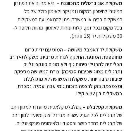
משקולת אוניברסלית מתכווננת –
היא מהווה את הפתרון
המיטבי לחיסכון במקום וזמן יקר ולאימון כולל של כל
המשקלים בבית או במשרד. ניתן להתאמן עם המשקולות
בכל מקום ובכל זמן, קלות ונוחות לאחסון. מהוות חלופה ל-
30 משקוליות יד (15 זוגות).
משקולת יד דאמבל משושה –
המוט עם ידית כרום
מחוספסת המונעת החלקה לנוחות מרבית. משקולת-יד רב
תכליתית לתרגילי פיתוח גוף ולאימונים פונקציונליים
(תרגילים מסוג שכיבות סמיכה). צורת המשושה מספקת
יציבות טובה יותר. משקולת המשושה לא מתגלגלת
ומצמצמת נזק לרצפה בזכות גומי עבה ועמיד. נמכרת
במשקלים בין 5-32 קילו
משקולת קטלבלס –
קטלבלס קלאסית מיועדת למגוון רחב
של תרגילים לכל הגוף. עשוייה מברזל יצוק ומיועד לגוון רחב
של תרגילים בחדר כושר ובסטודיו ולאימונים פונקציונליים.