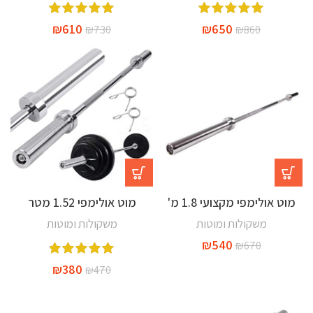
₪
610
₪
650
₪
730
₪
860
-19%
-19%
מוט אולימפי מקצועי 1.8 מ'
מוט אולימפי 1.52 מטר
משקולות ומוטות
משקולות ומוטות
₪
540
₪
670
₪
380
₪
470
-9%
-20%