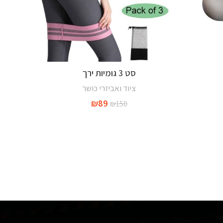
סט 3 גומיות ירך
הוספה לסל
ציוד ואביזרי כושר
ציוד 
₪
89
₪
150