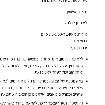
עשוי ספוג EVA בצפיפות גבוהה
תוצרת טייוואן
לא ניתן לגלגול
מידות: א-140 ר-60 ג-1.5 ס"מ
צבע: שחור
יתרונות:
ללא מזרן אימון, אתה מסתכן בפציעה בהרבה רמות שונות.
שמתחתיך עלולה להיות חלקה מאוד, ושוב לגרום לך ליפו
ומזרן טוב יכול לעזור למנוע זאת.
צורה נוספת של פציעה במהלך תרגילים מסויימים (כמו 
עלול להסתיים עם כאבי ברכיים, גב או כתפיים, במיוח
שרירים ומפרקים כואבים (אלא אם כן הכאב הוא תוצאה נ
זה סניטרי. תאר לעצמך ללכת להתאמן בחדר כושר ללא מז