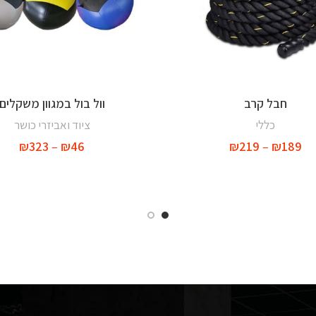
חבל קרב
וול בול במגוון משקלים
בחר אפשרויות
בחר אפשרויות
כללי
ציוד ואביזרי כושר
₪
323
–
₪
46
₪
219
–
₪
189