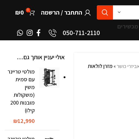
0
התחבר / הרשמה
0
₪
מכשירים
050-711-2110
אולי יעניין אותך גם…
אביזרי כושר
»
מזרן לולאות
מולטי טריינר
עם סמית
משין
(משקולות
מובנות 200
קילו)
₪
12,990
מולטי טריינר