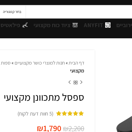
בחר קטגוריה
רוביים
ANYFIT
ציוד כוח מקצועי
פילאטיס 
דף הבית
»
חנות למוצרי כושר מקצועיים
»
ספות 
-19%
מקצועי
ספסל מתכוונן מקצועי
(
5
חוות דעת לקוח)
₪
1,790
₪
2,200