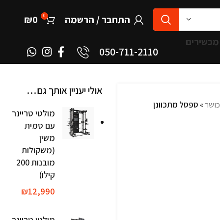
0
התחבר / הרשמה
0
₪
מכשירים
050-711-2110
אולי יעניין אותך גם…
כושר
»
ספסל מתכוונן
מולטי טריינר
עם סמית
משין
(משקולות
מובנות 200
קילו)
₪
12,990
מולטי טריינר