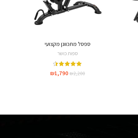
ספסל מתכוונן מקצועי
הוספה לסל
ספות כושר
צ
₪
1,790
₪
2,200