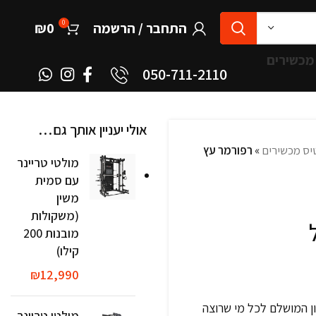
0
התחבר / הרשמה
0
₪
מכשירים
050-711-2110
אולי יעניין אותך גם…
יס מכשירים
»
רפורמר עץ
מולטי טריינר
עם סמית
משין
(משקולות
מובנות 200
קילו)
₪
12,990
 המושלם לכל מי שרוצה
מולטי טריינר