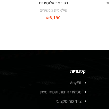
ר
רפורמר אלומיניום
הוספה לסל
פילאטיס מכשירים
₪
8,190
קטגוריות
AnyFit
מכשירי תחנות וסמית משין
ציוד כוח מקצועי