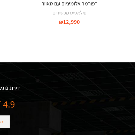
רפורמר אלומיניום עם טאוור
הוספה לסל
פילאטיס מכשירים
₪
12,990
דירוג גוגל
4.9
צפו